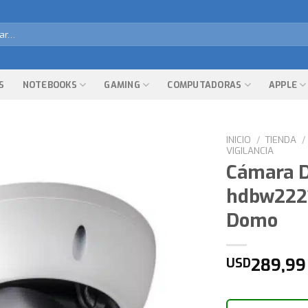
r
S
NOTEBOOKS
GAMING
COMPUTADORAS
APPLE
INICIO
/
TIENDA
/
VIGILANCIA
Cámara D
hdbw2221
Domo
289,99
USD