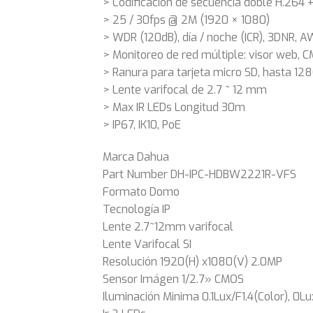
> Codificación de secuencia doble H.264 
> 25 / 30fps @ 2M (1920 × 1080)
> WDR (120dB), día / noche (ICR), 3DNR, A
> Monitoreo de red múltiple: visor web, 
> Ranura para tarjeta micro SD, hasta 12
> Lente varifocal de 2.7 ~ 12 mm
> Max IR LEDs Longitud 30m
> IP67, IK10, PoE
Marca Dahua
Part Number DH-IPC-HDBW2221R-VFS
Formato Domo
Tecnología IP
Lente 2.7~12mm varifocal
Lente Varifocal SI
Resolución 1920(H) x1080(V) 2.0MP
Sensor Imágen 1/2.7» CMOS
Iluminación Minima 0.1Lux/F1.4(Color), 0Lux