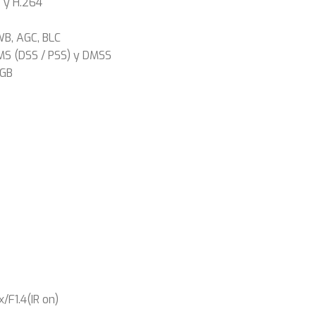
+ y H.264
WB, AGC, BLC
CMS (DSS / PSS) y DMSS
8GB
/F1.4(IR on)