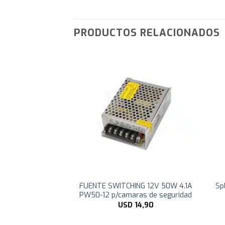
PRODUCTOS RELACIONADOS
 BNC a UTP NT-
FUENTE SWITCHING 12V 50W 4.1A
Sp
T – CCTV
PW50-12 p/camaras de seguridad
D
8,99
USD
14,90