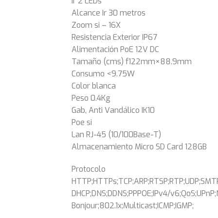
Ir 2 LEDs
Alcance Ir 30 metros
Zoom si – 16X
Resistencia Exterior IP67
Alimentación PoE 12V DC
Tamaño (cms) f122mm×88.9mm
Consumo <9.75W
Color blanca
Peso 0.4Kg
Gab, Anti Vandálico IK10
Poe si
Lan RJ-45 (10/100Base-T)
Almacenamiento Micro SD Card 128GB
Protocolo
HTTP;HTTPs;TCP;ARP;RTSP;RTP;UDP;SMTP
DHCP;DNS;DDNS;PPPOE;IPv4/v6;QoS;UPnP;
Bonjour;802.1x;Multicast;ICMP;IGMP;