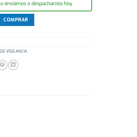
lo enviamos o despachamos hoy
CTV Ipc-hdbw2221r 2mp 2.7-12mm Vari Domo cantidad
COMPRAR
DE VIGILANCIA