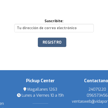
Suscribite:
Pickup Center
Contactan
Magallanes 1263
24071220
Lunes a Viernes 10 a 19h
096573456
ventasweb@vidapor
 en