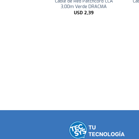
Cable de Red Patchcord CCA
Ca
M 3,0m DRACMA
3,00m Verde DRACMA
D
11,00
USD
2,39