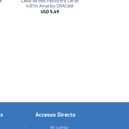
e
Cable de Red Patchcord Cat5e
4,87m Amarillo DRACMA
USD
5,49
os
Accesos Directo
Mi cuenta