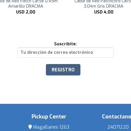
ble de Red Patch Cat5e 0,45m
Cable de Red Patchcord Cat5
Amarillo DRACMA
3,04m Gris DRACMA
USD
2,00
USD
4,00
Suscribite:
Pickup Center
Contactan
Magallanes 1263
24071220