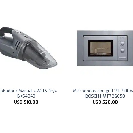
piradora Manual «Wet&Dry»
Microondas con grill 18L 800
BKS4043
BOSCH HMT72G650
USD
510,00
USD
520,00