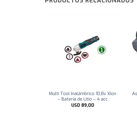
PRODUCTOS RELACIONADOS
ctrica Xion • 750
Multi Tool Inalámbrico 10,8v Xion
As
I-SW22
– Batería de Litio – 4 acc
22,00
USD
89,00