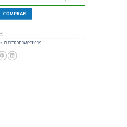
posteria "Styline Colour-Menta"BOSCH MFQ40302 cantidad
COMPRAR
29
as
,
ELECTRODOMESTICOS