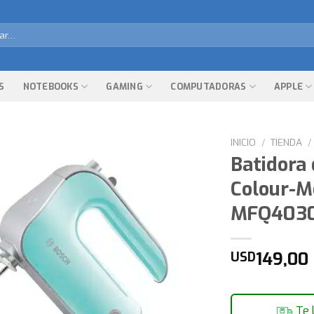
r
S
NOTEBOOKS
GAMING
COMPUTADORAS
APPLE
INICIO
/
TIENDA
/
Batidora 
Colour-
MFQ403
149,00
USD
Te 