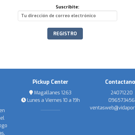
Suscribite:
Pickup Center
Contactan
Magallanes 1263
24071220
Lunes a Viernes 10 a 19h
096573456
ventasweb@vidapor
 en
el
ogo
s,