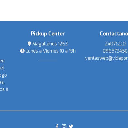
Pickup Center
Contactan
Magallanes 1263
24071220
Lunes a Viernes 10 a 19h
096573456
ventasweb@vidapor
 en
el
ogo
s,
os a