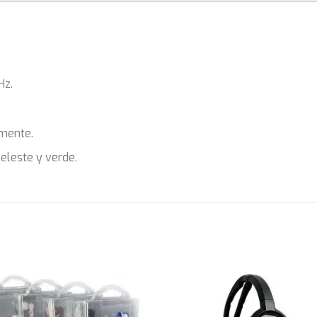
Hz.
amente.
celeste y verde.