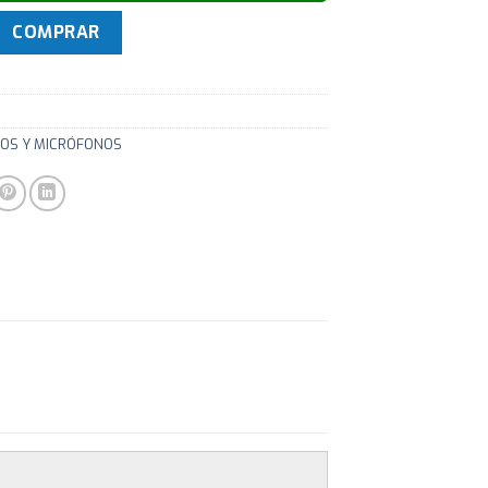
X24 Unidades 6 Colores Juicys Vibe cantidad
COMPRAR
OS Y MICRÓFONOS