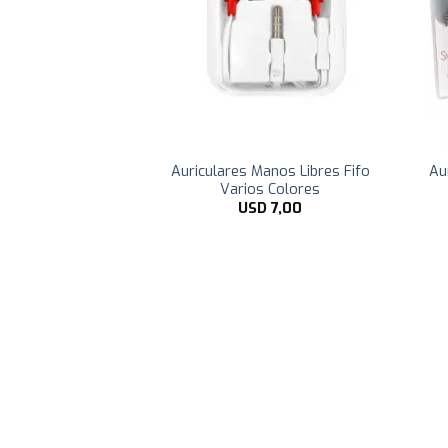
microfono Jetion
Auriculares Manos Libres Fifo
Au
lta Fidelidad
Varios Colores
D
9,89
USD
7,00