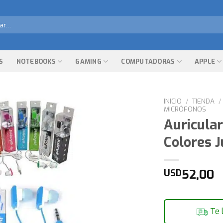
r
S
NOTEBOOKS
GAMING
COMPUTADORAS
APPLE
INICIO
/
TIENDA
/
MICRÓFONOS
Auricula
Colores J
52,00
USD
Te 