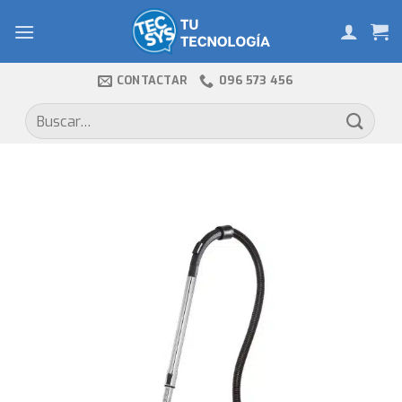
Skip
to
content
CONTACTAR
096 573 456
Buscar
por: