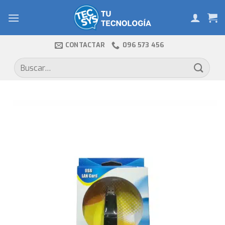
Skip
to
content
CONTACTAR
096 573 456
Buscar
por: