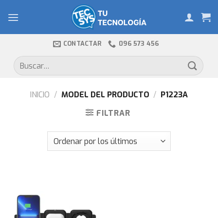
Skip
to
content
CONTACTAR
096 573 456
Buscar
por:
INICIO
/
MODEL DEL PRODUCTO
/
P1223A
FILTRAR