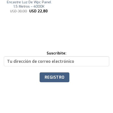
Encastre Luz De Wpc Panel
1,5 Metros – 4000K
El
El
USD
38,00
USD
22,80
precio
precio
original
actual
era:
es:
USD
USD
38,00.
22,80.
Suscribite: