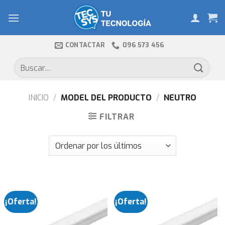
Skip
to
content
CONTACTAR
096 573 456
Buscar
por:
INICIO
/
MODEL DEL PRODUCTO
/
NEUTRO
FILTRAR
¡Oferta!
¡Oferta!