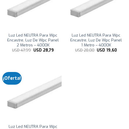
Luz Led NEUTRA Para Wpc
Luz Led NEUTRA Para Wpc
Encastre, Luz De Wpc Panel
Encastre, Luz De Wpc Panel
2 Metros – 4000K
1 Metro – 4000K
El
El
El
El
USD
47,99
USD
28,79
USD
28,00
USD
19,60
precio
precio
precio
precio
original
actual
original
actual
era:
es:
era:
es:
USD
USD
USD
USD
47,99.
28,79.
28,00.
19,60.
¡Oferta!
Luz Led NEUTRA Para Wpc