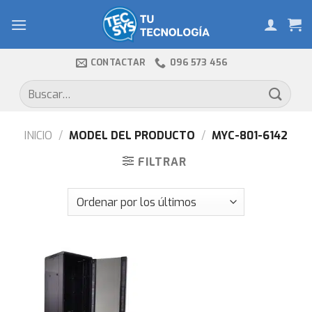
Skip
to
content
CONTACTAR
096 573 456
Buscar
por:
INICIO
/
MODEL DEL PRODUCTO
/
MYC-801-6142
FILTRAR