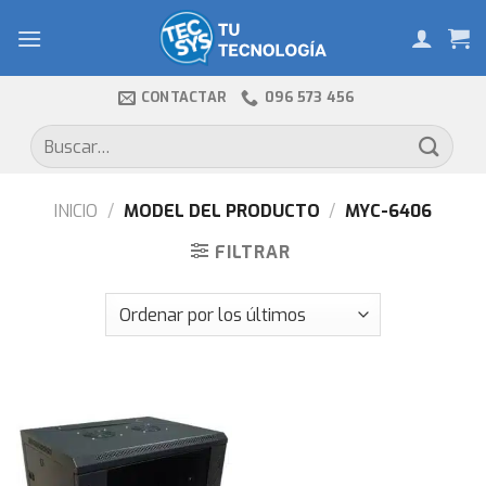
Skip
to
content
CONTACTAR
096 573 456
Buscar
por:
INICIO
/
MODEL DEL PRODUCTO
/
MYC-6406
FILTRAR