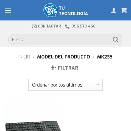
Skip
to
content
CONTACTAR
096 573 456
Buscar
por:
INICIO
/
MODEL DEL PRODUCTO
/
MK235
FILTRAR