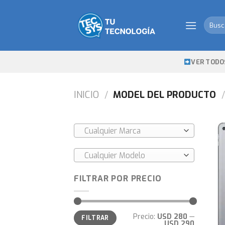
Skip
to
Busca
content
por:
VER TODO
INICIO
/
MODEL DEL PRODUCTO
/
Cualquier Marca
Cualquier Modelo
FILTRAR POR PRECIO
Precio
Precio
Precio:
USD 280
—
FILTRAR
mínimo
máximo
USD 290