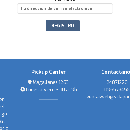
Suscribite:
Pickup Center
Contactan
Magallanes 1263
24071220
Lunes a Viernes 10 a 19h
096573456
ventasweb@vidapor
 en
el
ogo
s,
os a