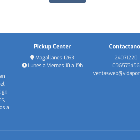
Pickup Center
Contactan
Magallanes 1263
24071220
Lunes a Viernes 10 a 19h
096573456
ventasweb@vidapor
 en
el
ogo
s,
os a