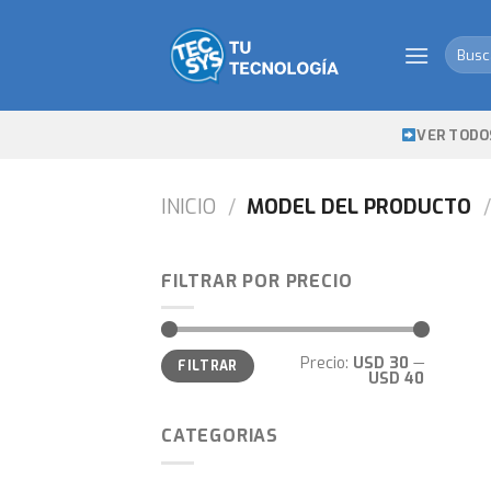
Skip
to
Busca
content
por:
VER TODO
INICIO
/
MODEL DEL PRODUCTO
/
FILTRAR POR PRECIO
Precio
Precio
Precio:
USD 30
—
FILTRAR
mínimo
máximo
USD 40
CATEGORIAS