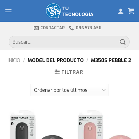
Skip
to
content
CONTACTAR
096 573 456
Buscar
por:
INICIO
/
MODEL DEL PRODUCTO
/
M350S PEBBLE 2
FILTRAR