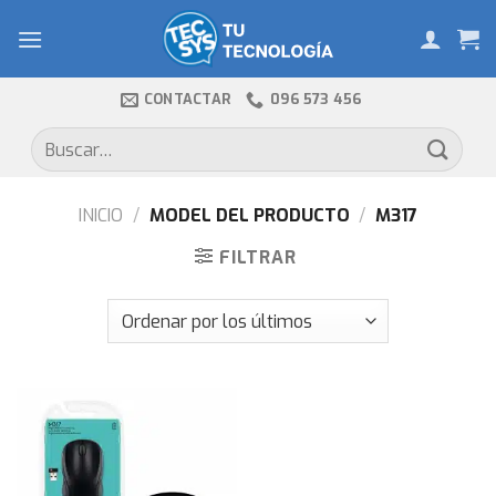
Skip
to
content
CONTACTAR
096 573 456
Buscar
por:
INICIO
/
MODEL DEL PRODUCTO
/
M317
FILTRAR