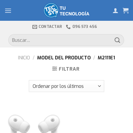
Skip
to
content
CONTACTAR
096 573 456
Buscar
por:
INICIO
/
MODEL DEL PRODUCTO
/
M2111E1
FILTRAR