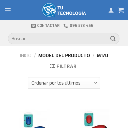
Skip
to
content
CONTACTAR
096 573 456
Buscar
por:
INICIO
/
MODEL DEL PRODUCTO
/
M170
FILTRAR