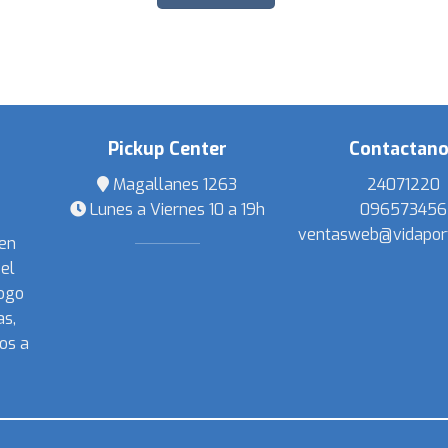
Pickup Center
Contactan
Magallanes 1263
24071220
Lunes a Viernes 10 a 19h
096573456
ventasweb@vidapor
 en
el
ogo
s,
os a