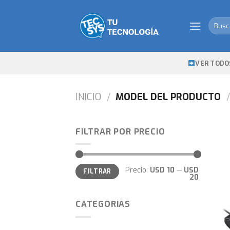
Skip
to
Busca
content
por:
VER TODO
INICIO
/
MODEL DEL PRODUCTO
/
FILTRAR POR PRECIO
Precio
Precio
Precio:
USD 10
—
USD
FILTRAR
mínimo
máximo
20
CATEGORIAS