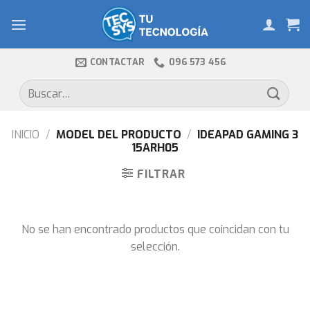
Skip
to
content
CONTACTAR
096 573 456
Buscar
por:
INICIO
/
MODEL DEL PRODUCTO
/
IDEAPAD GAMING 3
15ARH05
FILTRAR
No se han encontrado productos que coincidan con tu
selección.