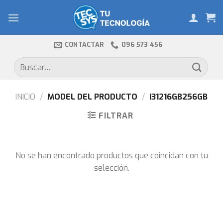
Skip
to
content
CONTACTAR
096 573 456
Buscar
por:
INICIO
/
MODEL DEL PRODUCTO
/
I31216GB256GB
FILTRAR
No se han encontrado productos que coincidan con tu
selección.