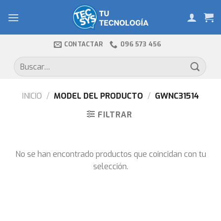
Skip
to
content
CONTACTAR
096 573 456
Buscar
por:
INICIO
/
MODEL DEL PRODUCTO
/
GWNC31514
FILTRAR
No se han encontrado productos que coincidan con tu
selección.