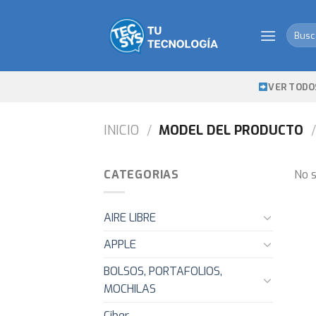
Skip
to
Busca
content
por:
VER TODO
INICIO
/
MODEL DEL PRODUCTO
/
CATEGORIAS
No s
AIRE LIBRE
APPLE
BOLSOS, PORTAFOLIOS,
MOCHILAS
Ciber