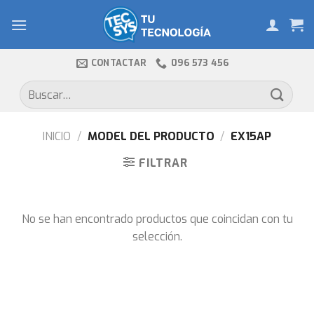
Skip
to
content
CONTACTAR
096 573 456
Buscar
por:
INICIO
/
MODEL DEL PRODUCTO
/
EX15AP
FILTRAR
No se han encontrado productos que coincidan con tu
selección.