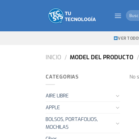
Skip
to
Busca
content
por:
VER TODO
INICIO
/
MODEL DEL PRODUCTO
/
CATEGORIAS
No s
AIRE LIBRE
APPLE
BOLSOS, PORTAFOLIOS,
MOCHILAS
Ciber