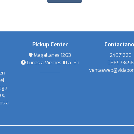
Pickup Center
Contactan
Magallanes 1263
24071220
Lunes a Viernes 10 a 19h
096573456
ventasweb@vidapor
 en
el
ogo
s,
os a