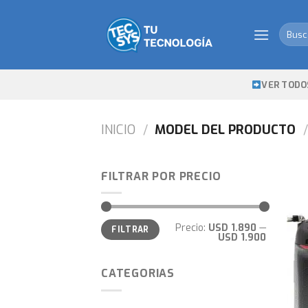
Skip
to
Busca
content
por:
VER TODO
INICIO
/
MODEL DEL PRODUCTO
/
FILTRAR POR PRECIO
Precio
Precio
Precio:
USD 1.890
—
FILTRAR
mínimo
máximo
USD 1.900
CATEGORIAS