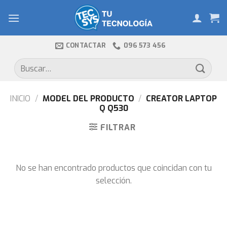
Skip
to
content
CONTACTAR
096 573 456
Buscar
por:
INICIO
/
MODEL DEL PRODUCTO
/
CREATOR LAPTOP
Q Q530
FILTRAR
No se han encontrado productos que coincidan con tu
selección.