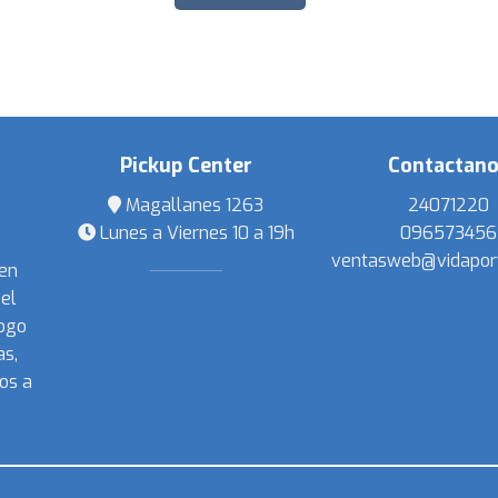
Pickup Center
Contactan
Magallanes 1263
24071220
Lunes a Viernes 10 a 19h
096573456
ventasweb@vidapor
 en
el
ogo
s,
os a