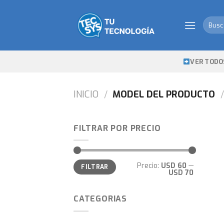
Skip
to
Busca
content
por:
VER TODO
INICIO
/
MODEL DEL PRODUCTO
/
FILTRAR POR PRECIO
Precio
Precio
Precio:
USD 60
—
FILTRAR
mínimo
máximo
USD 70
CATEGORIAS