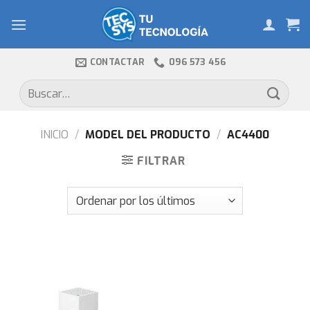
Skip
to
content
CONTACTAR
096 573 456
Buscar
por:
INICIO
/
MODEL DEL PRODUCTO
/
AC4400
FILTRAR