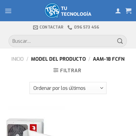
Skip
to
content
CONTACTAR
096 573 456
Buscar
por:
INICIO
/
MODEL DEL PRODUCTO
/
AAM-18 FCFN
FILTRAR