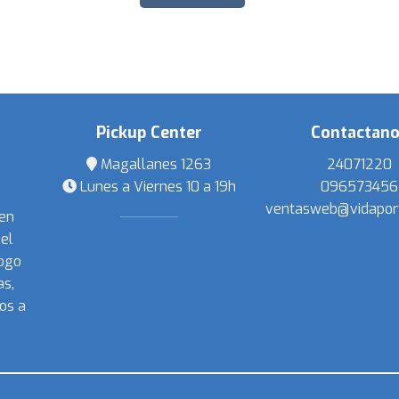
Pickup Center
Contactan
Magallanes 1263
24071220
Lunes a Viernes 10 a 19h
096573456
ventasweb@vidapor
 en
el
ogo
s,
os a