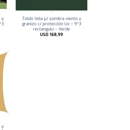
 y
Toldo Vela p/ sombra viento y
*3
granizo c/ protección Uv – 9*3
rectangulo – Verde
USD
168,99
 y