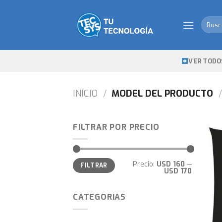
Skip
to
Busca
content
por:
VER TODO
INICIO
/
MODEL DEL PRODUCTO
/
FILTRAR POR PRECIO
Precio
Precio
Precio:
USD 160
—
FILTRAR
mínimo
máximo
USD 170
CATEGORIAS