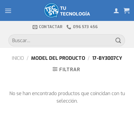
Skip
to
content
CONTACTAR
096 573 456
Buscar
por:
INICIO
/
MODEL DEL PRODUCTO
/
17-BY3007CY
FILTRAR
No se han encontrado productos que coincidan con tu
selección.