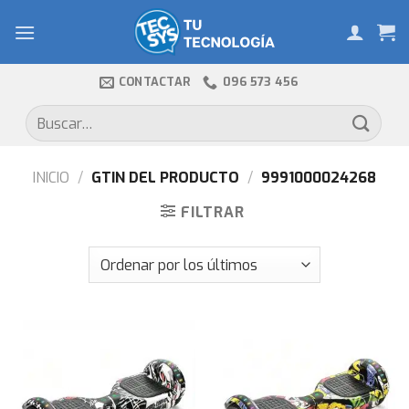
Skip
to
content
CONTACTAR
096 573 456
Buscar
por:
INICIO
/
GTIN DEL PRODUCTO
/
9991000024268
FILTRAR