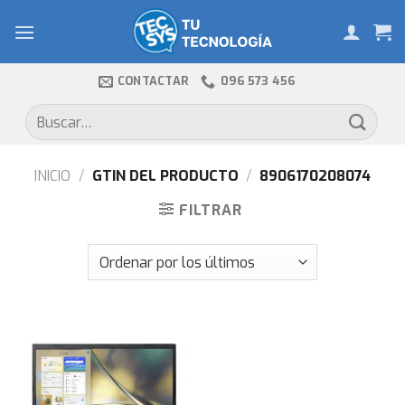
Skip
to
content
CONTACTAR
096 573 456
Buscar
por:
INICIO
/
GTIN DEL PRODUCTO
/
8906170208074
FILTRAR