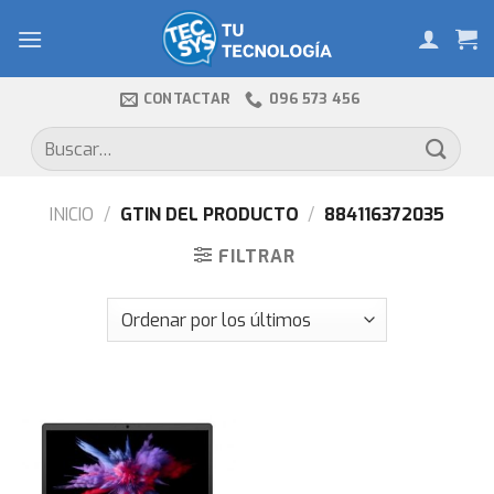
Skip
to
content
CONTACTAR
096 573 456
Buscar
por:
INICIO
/
GTIN DEL PRODUCTO
/
884116372035
FILTRAR