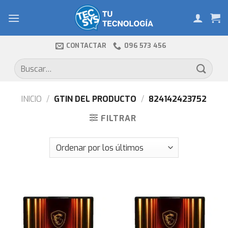
Skip
to
content
CONTACTAR
096 573 456
Buscar
por:
INICIO
/
GTIN DEL PRODUCTO
/
824142423752
FILTRAR