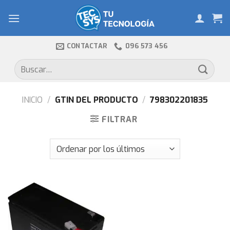
Skip
to
content
CONTACTAR
096 573 456
Buscar
por:
INICIO
/
GTIN DEL PRODUCTO
/
798302201835
FILTRAR