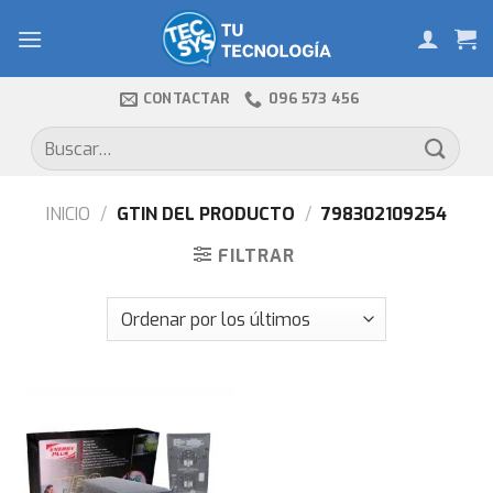
Skip
to
content
CONTACTAR
096 573 456
Buscar
por:
INICIO
/
GTIN DEL PRODUCTO
/
798302109254
FILTRAR