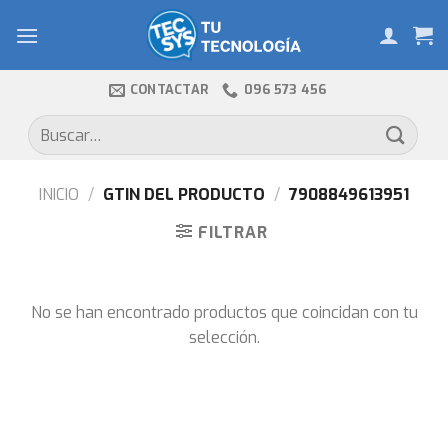
Skip
to
content
CONTACTAR
096 573 456
Buscar
por:
INICIO
/
GTIN DEL PRODUCTO
/
7908849613951
FILTRAR
No se han encontrado productos que coincidan con tu
selección.