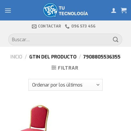
Skip
to
content
CONTACTAR
096 573 456
Buscar
por:
INICIO
/
GTIN DEL PRODUCTO
/
7908805536355
FILTRAR