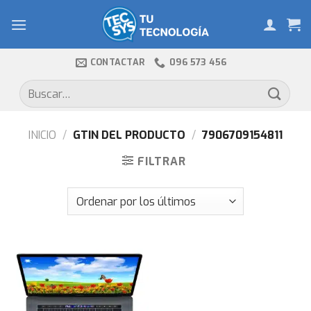
Skip
to
content
CONTACTAR
096 573 456
Buscar
por:
INICIO
/
GTIN DEL PRODUCTO
/
7906709154811
FILTRAR