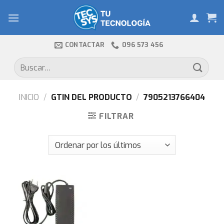
Skip
to
content
CONTACTAR
096 573 456
Buscar
por:
INICIO
/
GTIN DEL PRODUCTO
/
7905213766404
FILTRAR