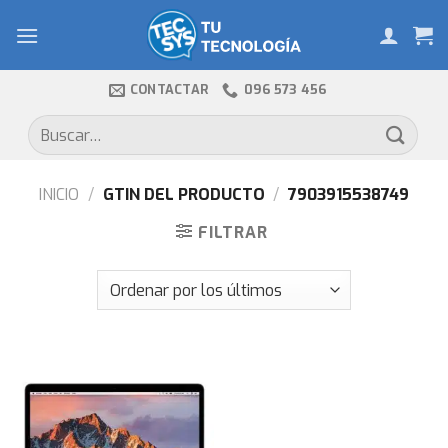
Skip
to
content
CONTACTAR
096 573 456
Buscar
por:
INICIO
/
GTIN DEL PRODUCTO
/
7903915538749
FILTRAR