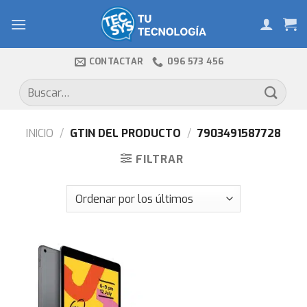
Skip
to
content
CONTACTAR
096 573 456
Buscar
por:
INICIO
/
GTIN DEL PRODUCTO
/
7903491587728
FILTRAR