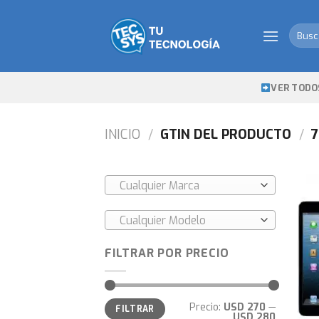
Skip
to
Busca
content
por:
VER TODO
INICIO
/
GTIN DEL PRODUCTO
/
7
Cualquier Marca
Cualquier Modelo
FILTRAR POR PRECIO
Precio
Precio
Precio:
USD 270
—
FILTRAR
mínimo
máximo
USD 280