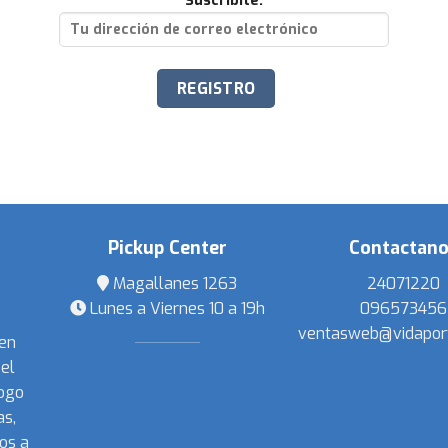
Suscribite:
Pickup Center
Contactan
Magallanes 1263
24071220
Lunes a Viernes 10 a 19h
096573456
ventasweb@vidapor
 en
el
ogo
s,
os a