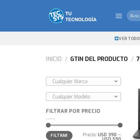
Skip
to
Busca
content
por:
VER TODO
INICIO
/
GTIN DEL PRODUCTO
/
7
Cualquier Marca
Cualquier Modelo
FILTRAR POR PRECIO
Precio
Precio
Precio:
USD 390
—
FILTRAR
mínimo
máximo
USD 590