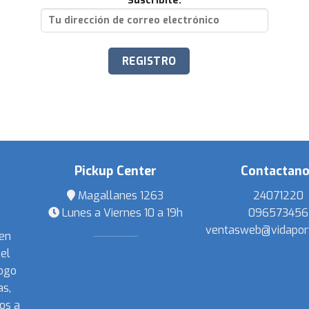
Suscribite:
Pickup Center
Contactan
Magallanes 1263
24071220
Lunes a Viernes 10 a 19h
096573456
ventasweb@vidapor
 en
el
ogo
s,
os a