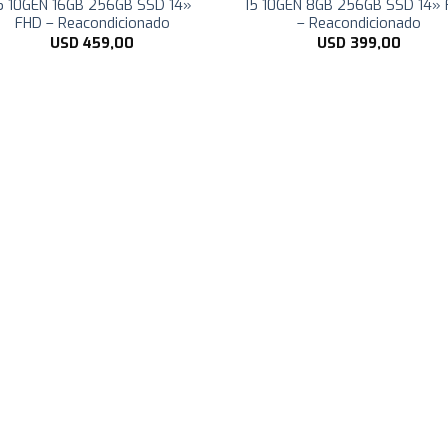
5 10GEN 16GB 256GB SSD 14»
I5 10GEN 8GB 256GB SSD 14»
FHD – Reacondicionado
– Reacondicionado
USD
459,00
USD
399,00