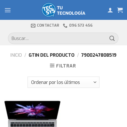
Skip
to
content
CONTACTAR
096 573 456
Buscar
por:
INICIO
/
GTIN DEL PRODUCTO
/
7900247808519
FILTRAR