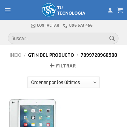
Skip
to
content
CONTACTAR
096 573 456
Buscar
por:
INICIO
/
GTIN DEL PRODUCTO
/
7899728968500
FILTRAR