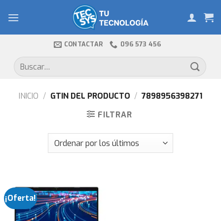
Skip
to
content
CONTACTAR
096 573 456
Buscar
por:
INICIO
/
GTIN DEL PRODUCTO
/
7898956398271
FILTRAR
¡Oferta!