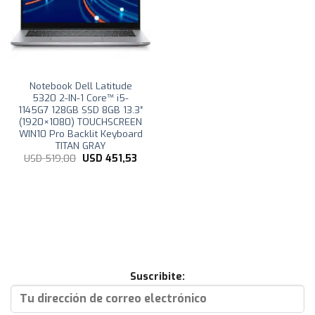
Notebook Dell Latitude
5320 2-IN-1 Core™ i5-
1145G7 128GB SSD 8GB 13.3″
(1920×1080) TOUCHSCREEN
WIN10 Pro Backlit Keyboard
TITAN GRAY
El
El
USD
519,00
USD
451,53
precio
precio
original
actual
era:
es:
USD
USD
519,00.
451,53.
Suscribite: