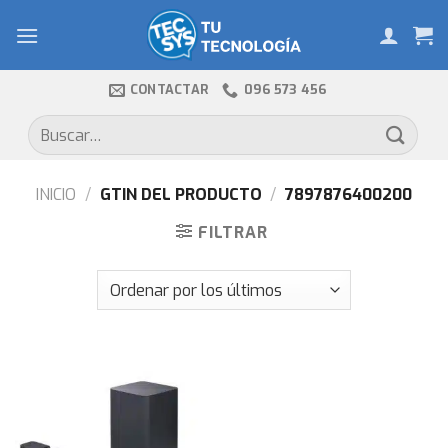
Skip
to
content
CONTACTAR
096 573 456
Buscar
por:
INICIO
/
GTIN DEL PRODUCTO
/
7897876400200
FILTRAR