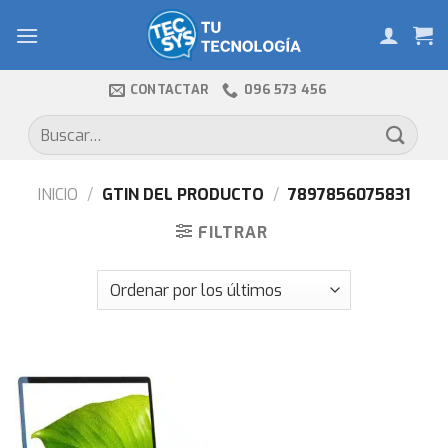
Skip
to
content
CONTACTAR
096 573 456
Buscar
por:
INICIO
/
GTIN DEL PRODUCTO
/
7897856075831
FILTRAR